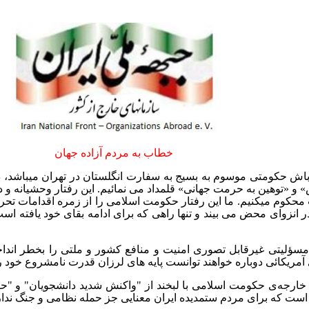
خطاب به مردم آزاده جهان
اش حکومتی موسوم به بسیج به سفارت انگلستان در تهران میباشد، د
 «توهین به حرمت جهانی» قلمداد می نمائیم. این رفتار وحشیانه و دور 
ت محکوم میکنیم. ما این رفتار حکومت اسلامی را از زمره اقدامات تح
ر انزوای محض می بیند و تنها راهی که برای ادامه بقای خود یافته ا
مسؤلیتی غیرقابل تصوری امنیت و منافع کشور و ملتی را بخطر اندا
 آمریکائی دوباره خواهند توانست پایه های لرزان قدرت نامشروع خود ر
رجه‌ی حکومت اسلامی با لبخند از "واکنش شدید دانشجویان" و "حادثه
ست که برای مردم ستمدیده ایران معنایی جز حمله نظامی
و جنگ ندار