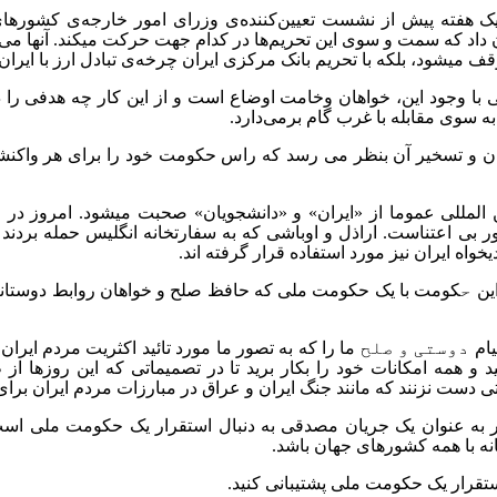
ک هفته پیش از نشست تعیین‌کننده‌ی وزرای امور خارجه‌ی کشورهای
د که سمت و سوی این تحریم‌ها در کدام جهت حرکت میکند. آنها می دانن
قف میشود، بلکه با تحریم‌ بانک مرکزی ایران چرخه‌ی تبادل ارز با ایرا
با وجود این، خواهان وخامت اوضاع است و از این کار چه هدفی را دنب
 سوی مقابله با غرب گام برمی‌دارد.
ان و تسخیر آن بنظر می رسد که راس حکومت خود را برای هر واکنشی
ن المللی عموما از «ایران» و «دانشجویان» صحبت میشود. امروز در
 بی اعتناست. اراذل و اوباشی که به سفارتخانه انگلیس حمله بردن
واه ایران نیز مورد استفاده قرار گرفته اند.
این
ح
کومت با یک حکومت ملی که حافظ صلح و خواهان روابط دوستانه ب
یام
دوستی و صلح
ما را که به تصور ما مورد تائید اکثریت مردم ایران
 و همه امکانات خود را بکار برید تا در تصمیماتی که این روزها
تی دست نزنند که مانند جنگ ایران و عراق در مبارزات مردم ایران برای
ر به عنوان یک جریان مصدقی به دنبال استقرار یک حکومت ملی است
ه با همه کشورهای جهان باشد.
تقرار یک حکومت ملی پشتیبانی کنید.