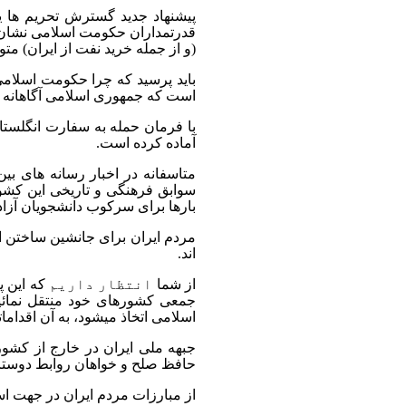
پیشنهاد جدید گسترش تحریم ها ی
قدرتمداران حکومت اسلامی نشان دا
(و از جمله خرید نفت از ایران) متو
باید پرسید که چرا حکومت اسلامی 
است که جمهوری اسلامی آگاهانه به
با فرمان حمله به سفارت انگلست
آماده کرده است.
متاسفانه در اخبار رسانه های بی
سوابق فرهنگی و تاریخی این کشور
بارها برای سرکوب دانشجویان آزادیخ
مردم ایران برای جانشین ساختن 
اند.
از شما
انتظار داریم
که این پ
جمعی کشورهای خود منتقل نمائید
اسلامی اتخاذ میشود، به آن اقداما
جبهه ملی ایران در خارج از کشو
حافظ صلح و خواهان روابط دوستان
از مبارزات مردم ایران در جهت اس